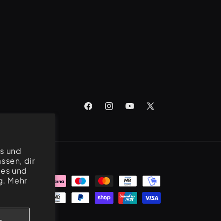
Facebook
Instagram
YouTube
X
(Twitter)
es und
ssen, dir
ies und
g. Mehr