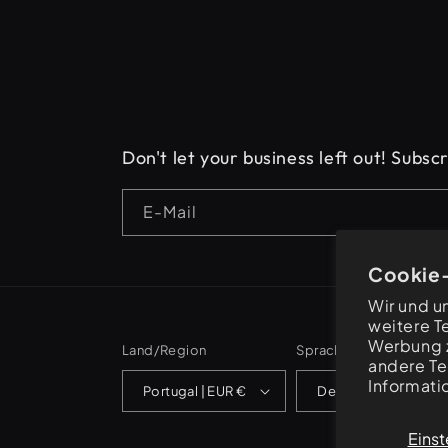
Don't let your business left out! Subs
E-Mail
Cookie
Wir und u
weitere T
Werbung z
Land/Region
Sprache
andere Te
Informati
Portugal | EUR €
Deutsch
Einst